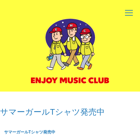
コ
ン
テ
ン
ツ
へ
ス
キ
ッ
プ
サマーガールTシャツ発売中
サマーガールTシャツ発売中