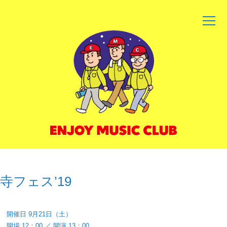
コ
ン
テ
ン
ツ
へ
ス
キ
ッ
プ
寺フェス’19
開催日 9月21日（土）
開場 12：00 ／ 開演 13：00