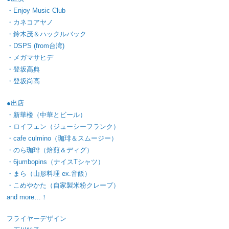
・Enjoy Music Club
・カネコアヤノ
・鈴木茂＆ハックルバック
・DSPS (from台湾)
・メガマサヒデ
・登坂高典
・登坂尚高
●出店
・新華楼（中華とビール）
・ロイフェン（ジューシーフランク）
・cafe culmino（珈琲＆スムージー）
・のら珈琲（焙煎＆ディグ）
・6jumbopins（ナイスTシャツ）
・まら（山形料理 ex.音飯）
・こめやかた（自家製米粉クレープ）
and more…！
フライヤーデザイン