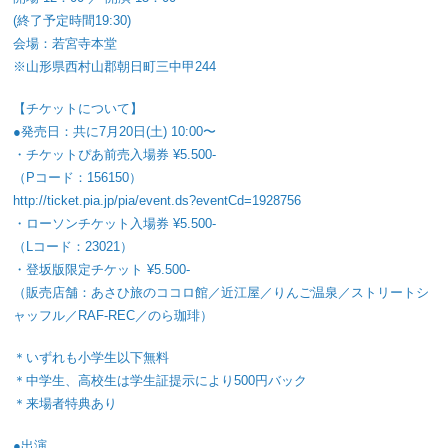
(終了予定時間19:30)
会場：若宮寺本堂
※山形県西村山郡朝日町三中甲244
【チケットについて】
●発売日：共に7月20日(土) 10:00〜
・チケットぴあ前売入場券 ¥5.500-
（Pコード：156150）
http://ticket.pia.jp/pia/event.ds?eventCd=1928756
・ローソンチケット入場券 ¥5.500-
（Lコード：23021）
・登坂版限定チケット ¥5.500-
（販売店舗：あさひ旅のココロ館／近江屋／りんご温泉／ストリートシ
ャッフル／RAF-REC／のら珈琲）
＊いずれも小学生以下無料
＊中学生、高校生は学生証提示により500円バック
＊来場者特典あり
●出演